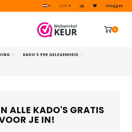
Kado's GRATIS ingepakt
EUR
Inloggen
0
DING
KADO'S PER GELEGENHEID
N ALLE KADO'S GRATIS
VOOR JE IN!