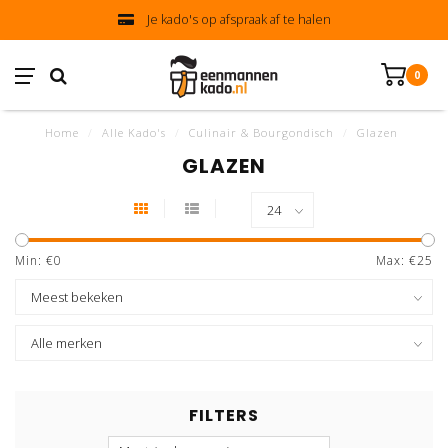
Je kado's op afspraak af te halen
0
Home
/
Alle Kado's
/
Culinair & Bourgondisch
/
Glazen
GLAZEN
Min: €
0
Max: €
25
FILTERS