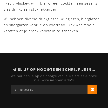
likeur, whiskey, wijn, bier of een cocktail, een gezellig
glas drinkt een stuk lekkerder.
Wij hebben diverse drinkglazen, wijnglazen, bierglazen
en shotglazen voor je op voorraad. Ook wat mooie
karaffen of je drank vooraf in te schenken.
BLIJF OP HOOGTE EN SCHRIJF JE IN...
We houden je op de hoogte van leuke acties & onze
nieuwste mannenkado's