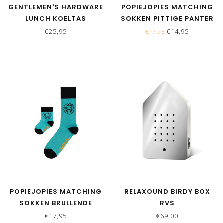
GENTLEMEN'S HARDWARE
POPIEJOPIES MATCHING
LUNCH KOELTAS
SOKKEN PITTIGE PANTER
| GROEN
€25,95
€14,95
€17,95
POPIEJOPIES MATCHING
RELAXOUND BIRDY BOX
SOKKEN BRULLENDE
RVS
LEEUW | TURQUOISE
€17,95
€69,00