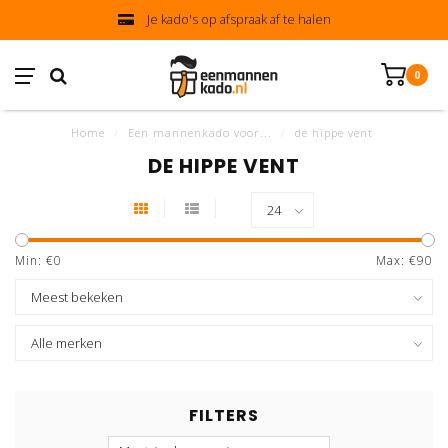
Je kado's op afspraak af te halen
0
Home
/
Een mannenkado voor...
/
de hippe vent
DE HIPPE VENT
Min: €
0
Max: €
90
FILTERS