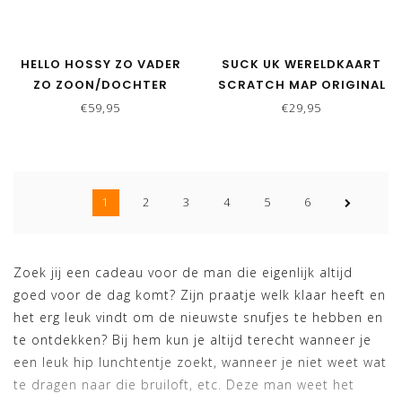
HELLO HOSSY ZO VADER
SUCK UK WERELDKAART
ZO ZOON/DOCHTER
SCRATCH MAP ORIGINAL
MATCHING MUTSEN-
€59,95
€29,95
URBAN GREEN
1
2
3
4
5
6
Zoek jij een cadeau voor de man die eigenlijk altijd
goed voor de dag komt? Zijn praatje welk klaar heeft en
het erg leuk vindt om de nieuwste snufjes te hebben en
te ontdekken? Bij hem kun je altijd terecht wanneer je
een leuk hip lunchtentje zoekt, wanneer je niet weet wat
te dragen naar die bruiloft, etc. Deze man weet het