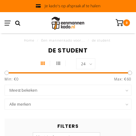
Je kado's op afspraak af te halen
0
Home
/
Een mannenkado voor...
/
de student
DE STUDENT
Min: €
0
Max: €
60
FILTERS