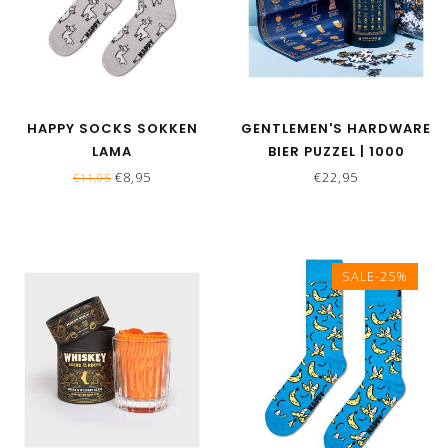
HAPPY SOCKS SOKKEN
GENTLEMEN'S HARDWARE
LAMA
BIER PUZZEL | 1000
STUKJES
€8,95
€22,95
€11,95
SALE-25%