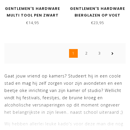
GENTLEMEN'S HARDWARE
GENTLEMEN'S HARDWARE
MULTI TOOL PEN ZWART
BIERGLAZEN OP VOET
€14,95
€23,95
1
2
3
Gaat jouw vriend op kamers? Studeert hij in een coole
stad en mag hij zelf zorgen voor zijn avondeten en een
beetje oke inrichting van zijn kamer of studio? Wellicht
vindt hij festivals, feestjes, de bruine kroeg en
alcoholische versnaperingen op dit moment ongeveer
het belangrijkste in zijn leven.. naast school uiteraard ;)
Wij hebben allerlei leuke kado's voor deze man die nog