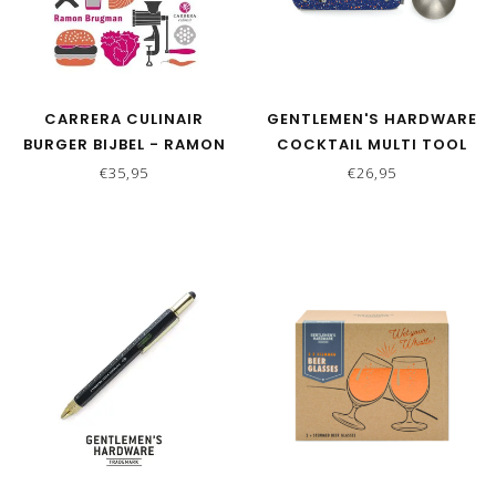
CARRERA CULINAIR
GENTLEMEN'S HARDWARE
BURGER BIJBEL - RAMON
COCKTAIL MULTI TOOL
BRUGMAN
6-IN-1
€35,95
€26,95