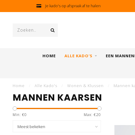
Je kado's op afspraak af te halen
HOME
ALLE KADO'S
EEN MANNEN
Home
/
Alle Kado's
/
Wonen & Klussen
/
Mannen k
MANNEN KAARSEN
Min: €
0
Max: €
20