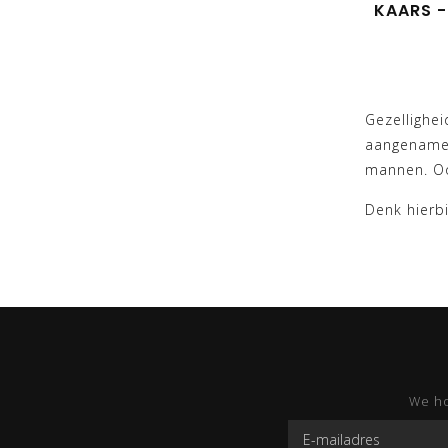
KAARS -
Gezellighei
aangenamer
mannen. Oo
Denk hierb
We ho