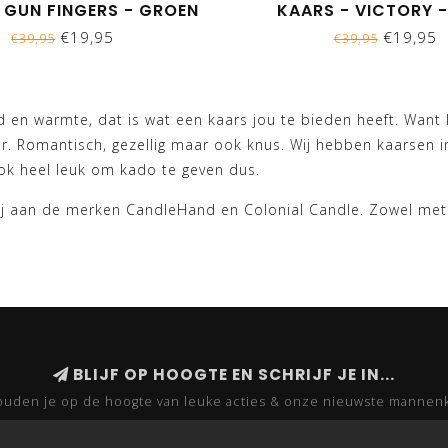
 GUN FINGERS - GROEN
KAARS - VICTORY -
€19,95
€19,95
€39,95
€39,95
d en warmte, dat is wat een kaars jou te bieden heeft. Want 
. Romantisch, gezellig maar ook knus. Wij hebben kaarsen in
k heel leuk om kado te geven dus.
ij aan de merken CandleHand en Colonial Candle. Zowel met 
BLIJF OP HOOGTE EN SCHRIJF JE IN...
uden je op de hoogte van leuke acties & onze nieuwste mannen