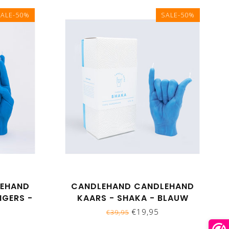
SALE-50%
SALE-50%
LEHAND
CANDLEHAND CANDLEHAND
NGERS -
KAARS - SHAKA - BLAUW
€19,95
€39,95