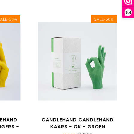
9,4
SALE-50%
SALE-50%
LEHAND
CANDLEHAND CANDLEHAND
NGERS -
KAARS - OK - GROEN