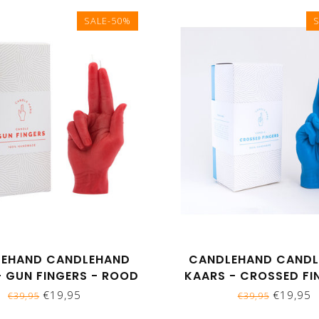
SALE-50%
EHAND CANDLEHAND
CANDLEHAND CAND
- GUN FINGERS - ROOD
KAARS - CROSSED FI
BLAUW
€19,95
€19,95
€39,95
€39,95