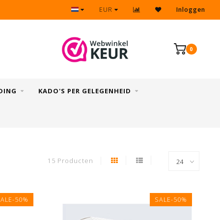
Eenvoudig & snel retourneren
EUR
Inloggen
0
DING
KADO'S PER GELEGENHEID
15 Producten
SALE-50%
SALE-50%