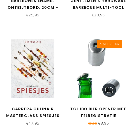
BAREBONES ENAMEL
GENTLEMEN'S HARDWARE
ONTBIJTBORD, 20CM -
BARBECUE MULTI-TOOL
OLIVE - SET VAN 2
€25,95
€38,95
SALE-10%
CARRERA CULINAIR
TCHIBO BIER OPENER MET
MASTERCLASS SPIESJES
TELREGISTRATIE
€17,95
€8,95
€9,95