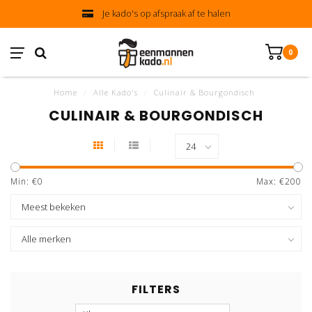
Je kado's op afspraak af te halen
0
Home
/
Alle Kado's
/
Culinair & Bourgondisch
CULINAIR & BOURGONDISCH
Min: €
0
Max: €
200
FILTERS