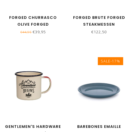
FORGED CHURRASCO
FORGED BRUTE FORGED
OLIVE FORGED
STEAKMESSEN
SERVEERPAN
€39,95
€122,50
€44,95
SALE-17%
GENTLEMEN'S HARDWARE
BAREBONES EMAILLE