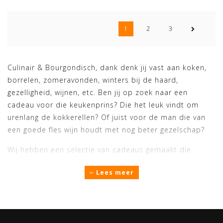
1
2
3
Culinair & Bourgondisch, dank denk jij vast aan koken,
borrelen, zomeravonden, winters bij de haard,
gezelligheid, wijnen, etc. Ben jij op zoek naar een
cadeau voor die keukenprins? Die het leuk vindt om
urenlang de kokkerellen? Of juist voor de man die van
een goede fles wijn houdt met nog beter gezelschap?
Wij hebben een selectie van cadeaus gemaakt die
perfect passen bij dit type man. Denk hierbij aan
Lees meer
kookboeken, glaswerk, de mooiste Forged messen,
snijplanken, borrelplanken, whisky benodigdheden, etc.