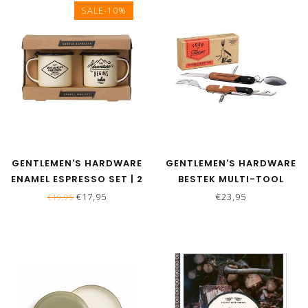
SALE-10%
GENTLEMEN'S HARDWARE
GENTLEMEN'S HARDWARE
ENAMEL ESPRESSO SET | 2
BESTEK MULTI-TOOL
STUKS
CAMPING
€17,95
€23,95
€19,95