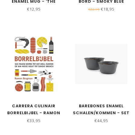
ENAMEL MUG - 'THE
BORD - SMOKY BLUE
ADVENTURE BEGINS'
€12,95
€18,95
€22,95
CARRERA CULINAIR
BAREBONES ENAMEL
BORRELBIJBEL - RAMON
SCHALEN/KOMMEN - SET
BRUGMAN
VAN 2
€33,95
€44,95