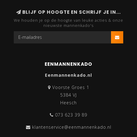
BLIJF OP HOOGTE EN SCHRIJF JE IN...
We houden je op de hoogte van leuke acties & onze
nieuwste mannenkado's
EENMANNENKADO
Eenmannenkado.nl
Voorste Groes 1
5384 VJ
Heesch
073 623 39 89
klantenservice@eenmannenkado.nl