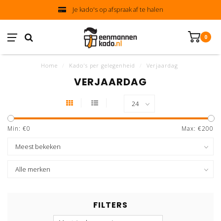
Je kado's op afspraak af te halen
0
Home
/
Kado's per gelegenheid
/
Verjaardag
VERJAARDAG
Min: €
0
Max: €
200
FILTERS