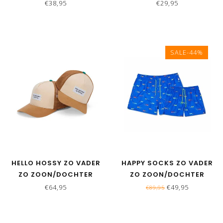
TOOL
KLEIN MENEERTJE
€38,95
€29,95
SALE-44%
HELLO HOSSY ZO VADER
HAPPY SOCKS ZO VADER
ZO ZOON/DOCHTER
ZO ZOON/DOCHTER
MATCHING CAPS - MINI
MATCHING
€64,95
€49,95
€89,95
ICED COFFEE
ZWEMBROEKEN - SUNNY
DAYS