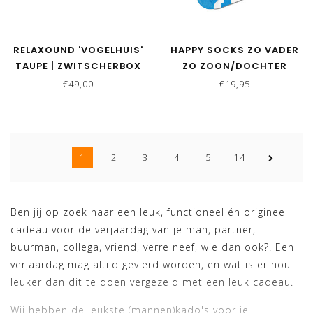
RELAXOUND 'VOGELHUIS'
HAPPY SOCKS ZO VADER
TAUPE | ZWITSCHERBOX
ZO ZOON/DOCHTER
SOKKEN CLOUDY
€49,00
€19,95
1
2
3
4
5
14
Ben jij op zoek naar een leuk, functioneel én origineel
cadeau voor de verjaardag van je man, partner,
buurman, collega, vriend, verre neef, wie dan ook?! Een
verjaardag mag altijd gevierd worden, en wat is er nou
leuker dan dit te doen vergezeld met een leuk cadeau.
Wij hebben de leukste (mannen)kado's voor je