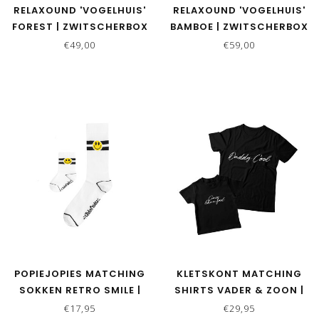
RELAXOUND 'VOGELHUIS'
RELAXOUND 'VOGELHUIS'
FOREST | ZWITSCHERBOX
BAMBOE | ZWITSCHERBOX
€49,00
€59,00
POPIEJOPIES MATCHING
KLETSKONT MATCHING
SOKKEN RETRO SMILE |
SHIRTS VADER & ZOON |
WIT
DADDY COOL
€17,95
€29,95