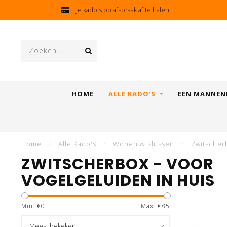
Kado's GRATIS ingepakt
HOME
ALLE KADO'S
EEN MANNEN
Home
/
Alle Kado's
/
Wonen & Klussen
/
Zwitscher
ZWITSCHERBOX - VOOR
VOGELGELUIDEN IN HUIS
Min: €
0
Max: €
85