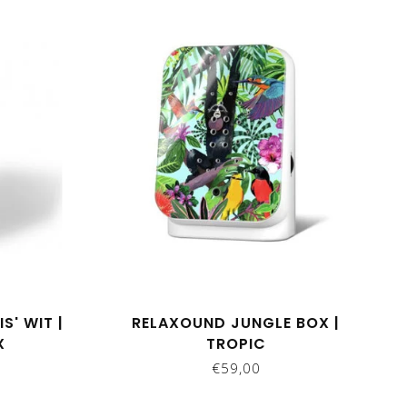
S' WIT |
RELAXOUND JUNGLE BOX |
X
TROPIC
€59,00