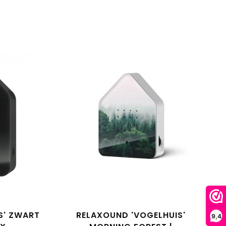
S' ZWART
RELAXOUND 'VOGELHUIS'
9,4