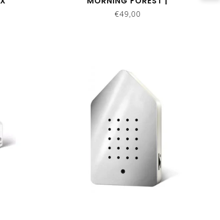
OX
MORNING FOREST |
ZWITSCHERBOX
€49,00