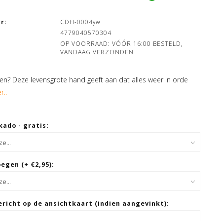
r:
CDH-0004yw
4779040570304
OP VOORRAAD: VÓÓR 16:00 BESTELD,
VANDAAG VERZONDEN
gen? Deze levensgrote hand geeft aan dat alles weer in orde
r..
kado - gratis:
egen (+ €2,95):
ericht op de ansichtkaart (indien aangevinkt):