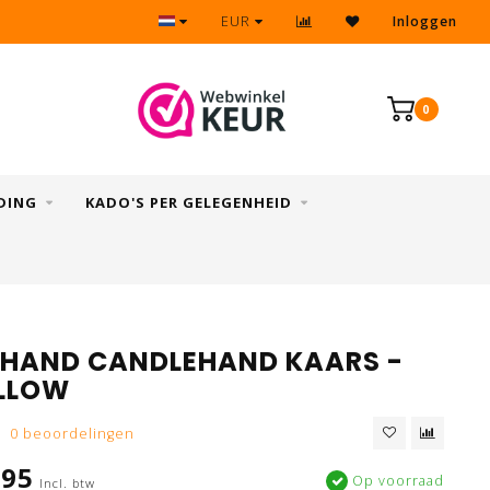
Eenvoudig & snel retourneren
EUR
Inloggen
0
DING
KADO'S PER GELEGENHEID
HAND CANDLEHAND KAARS -
ELLOW
0 beoordelingen
,95
Op voorraad
Incl. btw