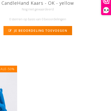
CandleHand Kaars - OK - yellow
Nog niet gewaardeerd
9,4
0 sterren op basis van 0 beoordelingen
JE BEOORDELING TOEVOEGEN
N
SALE-50%