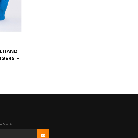
LEHAND
NGERS -
kado's