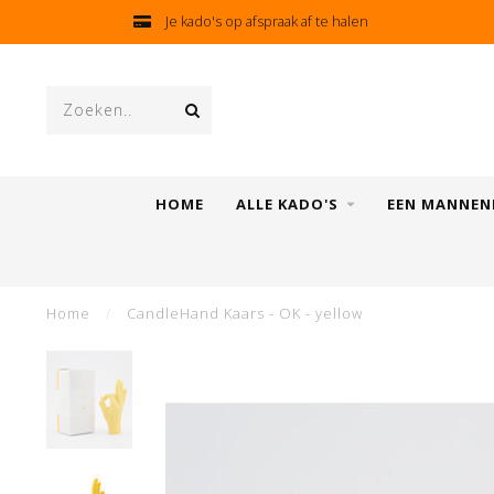
Je kado's op afspraak af te halen
HOME
ALLE KADO'S
EEN MANNEN
Home
/
CandleHand Kaars - OK - yellow