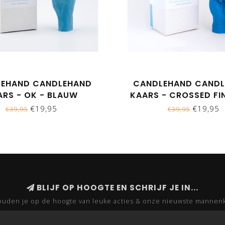
EHAND CANDLEHAND
CANDLEHAND CAND
ARS - OK - BLAUW
KAARS - CROSSED FI
BLAUW
€19,95
€19,95
€39,95
€39,95
BLIJF OP HOOGTE EN SCHRIJF JE IN...
uden je op de hoogte van leuke acties & onze nieuwste mannen