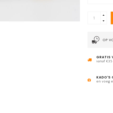
OP V
GRATIS 
vanaf €35
KADO'S 
en voeg e