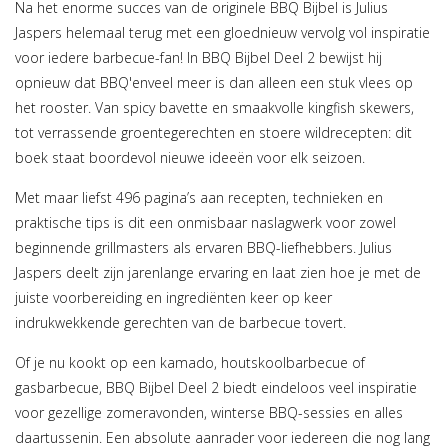
Na het enorme succes van de originele BBQ Bijbel is Julius
Jaspers helemaal terug met een gloednieuw vervolg vol inspiratie
voor iedere barbecue-fan! In BBQ Bijbel Deel 2 bewijst hij
opnieuw dat BBQ'enveel meer is dan alleen een stuk vlees op
het rooster. Van spicy bavette en smaakvolle kingfish skewers,
tot verrassende groentegerechten en stoere wildrecepten: dit
boek staat boordevol nieuwe ideeën voor elk seizoen.
Met maar liefst 496 pagina’s aan recepten, technieken en
praktische tips is dit een onmisbaar naslagwerk voor zowel
beginnende grillmasters als ervaren BBQ-liefhebbers. Julius
Jaspers deelt zijn jarenlange ervaring en laat zien hoe je met de
juiste voorbereiding en ingrediënten keer op keer
indrukwekkende gerechten van de barbecue tovert.
Of je nu kookt op een kamado, houtskoolbarbecue of
gasbarbecue, BBQ Bijbel Deel 2 biedt eindeloos veel inspiratie
voor gezellige zomeravonden, winterse BBQ-sessies en alles
daartussenin. Een absolute aanrader voor iedereen die nog lang