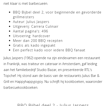
niet klaar is met barbecueën.
BBQ Bijbel deel 2, voor beginnende en gevorderde
grillmeisters
Auteur: Julius Jaspers
Uitgeverij: Carrera Culinair
Aantal pagina's: 496
Uitvoering: hardcover
Meer dan 200 BBQ recepten
Gratis als kado ingepakt
Een perfect kado voor iedere BBQ fanaat
Julius Jaspers (1962) opende na zijn eindexamen een restaurant
in Frankrijk, was traiteur en cateraar in Amsterdam, gaf leiding
aan het familiebedrijf Studio Bazar, en presenteerde RTL's
Topchef. Hij stond aan de basis van de restaurants Julius Bar &
Grill en Happyhappyjoyjoy. Nu schrijft hij kookboeken, waaronder
barbecuekookboeken.
BBQ Bijbel deel 2 - Julius Jaspers