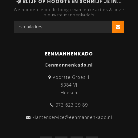
BLIJF OP HOOGTE EN SCHRIJF JE IN...
We houden je op de hoogte van leuke acties & onze
nieuwste mannenkado's
EENMANNENKADO
Eenmannenkado.nl
Voorste Groes 1
5384 VJ
Heesch
073 623 39 89
klantenservice@eenmannenkado.nl