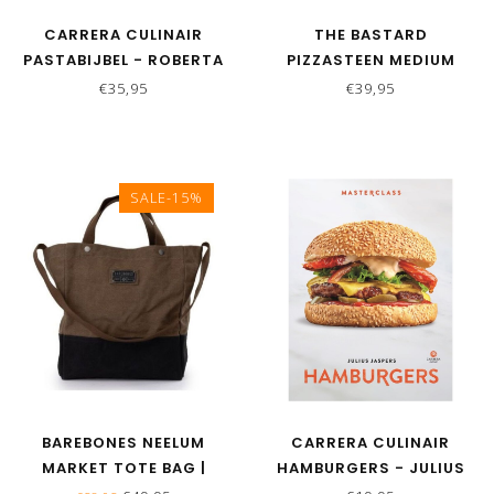
CARRERA CULINAIR
THE BASTARD
PASTABIJBEL - ROBERTA
PIZZASTEEN MEDIUM
PAGNIER EN LOTJE
€35,95
€39,95
DEELMAN
SALE-15%
BAREBONES NEELUM
CARRERA CULINAIR
MARKET TOTE BAG |
HAMBURGERS - JULIUS
KHAKI
JASPERS