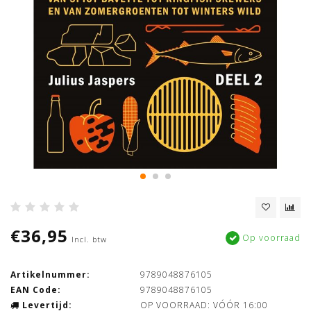
€36,95
Op voorraad
Incl. btw
Artikelnummer:
9789048876105
EAN Code:
9789048876105
Levertijd:
OP VOORRAAD: VÓÓR 16:00