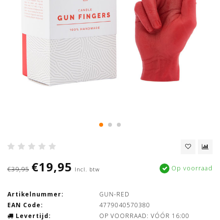
€19,95
Op voorraad
€39,95
Incl. btw
Artikelnummer:
GUN-RED
EAN Code:
4779040570380
Levertijd:
OP VOORRAAD: VÓÓR 16:00