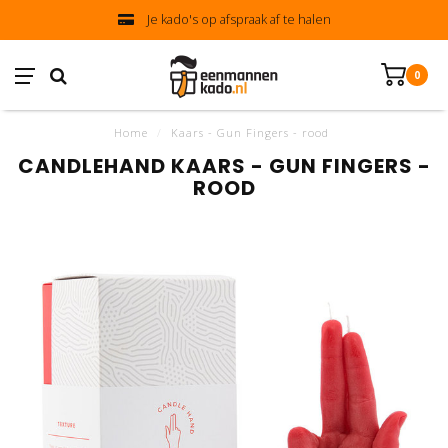
Je kado's op afspraak af te halen
0
Home
/
Kaars - Gun Fingers - rood
CANDLEHAND KAARS - GUN FINGERS -
ROOD