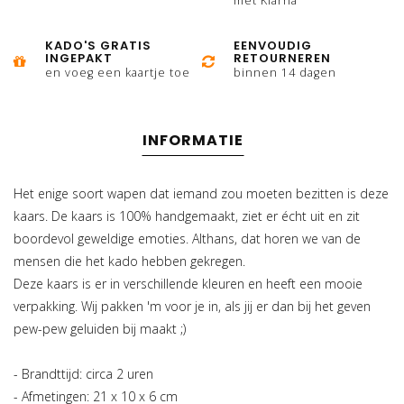
met Klarna
KADO'S GRATIS
EENVOUDIG
INGEPAKT
RETOURNEREN
en voeg een kaartje toe
binnen 14 dagen
INFORMATIE
Het enige soort wapen dat iemand zou moeten bezitten is deze
kaars. De kaars is 100% handgemaakt, ziet er écht uit en zit
boordevol geweldige emoties. Althans, dat horen we van de
mensen die het kado hebben gekregen.
Deze kaars is er in verschillende kleuren en heeft een mooie
verpakking. Wij pakken 'm voor je in, als jij er dan bij het geven
pew-pew geluiden bij maakt ;)
- Brandttijd: circa 2 uren
- Afmetingen: 21 x 10 x 6 cm