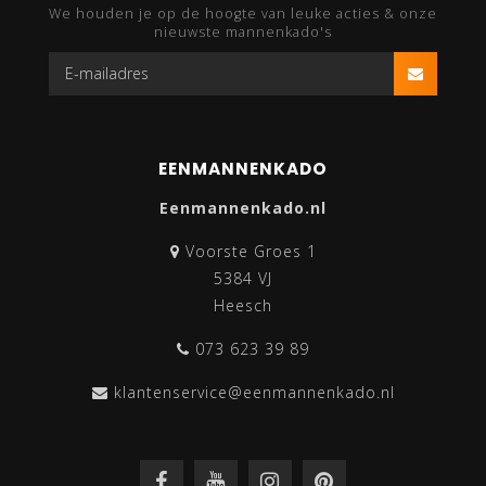
We houden je op de hoogte van leuke acties & onze
nieuwste mannenkado's
EENMANNENKADO
Eenmannenkado.nl
Voorste Groes 1
5384 VJ
Heesch
073 623 39 89
klantenservice@eenmannenkado.nl