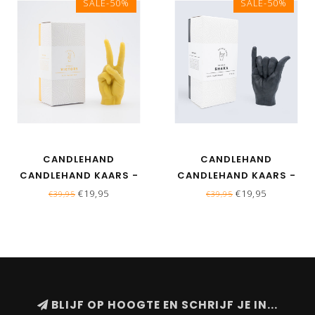
SALE-50%
SALE-50%
CANDLEHAND
CANDLEHAND
CANDLEHAND KAARS -
CANDLEHAND KAARS -
VICTORY - GEEL
SHAKA - ZWART
€19,95
€19,95
€39,95
€39,95
BLIJF OP HOOGTE EN SCHRIJF JE IN...