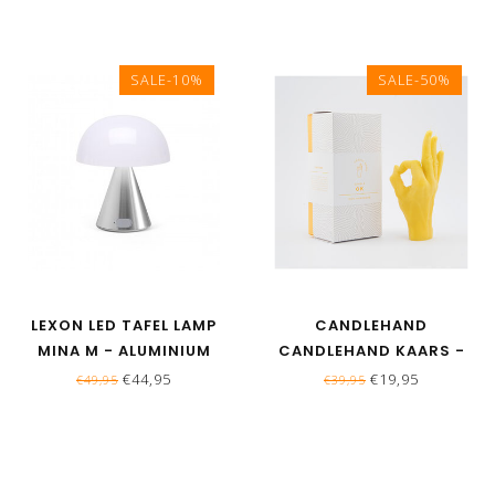
SALE-10%
SALE-50%
LEXON LED TAFEL LAMP
CANDLEHAND
MINA M - ALUMINIUM
CANDLEHAND KAARS -
OK - GEEL
€44,95
€19,95
€49,95
€39,95