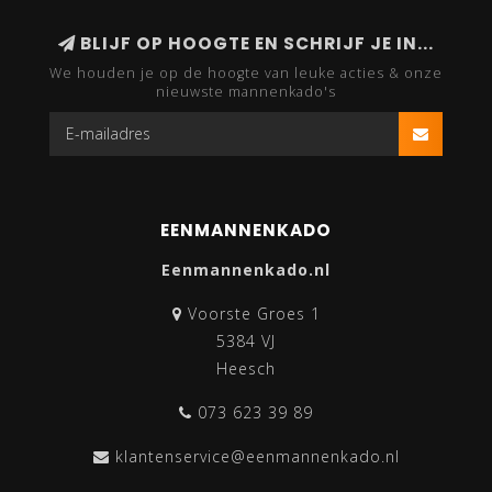
BLIJF OP HOOGTE EN SCHRIJF JE IN...
We houden je op de hoogte van leuke acties & onze
nieuwste mannenkado's
EENMANNENKADO
Eenmannenkado.nl
Voorste Groes 1
5384 VJ
Heesch
073 623 39 89
klantenservice@eenmannenkado.nl