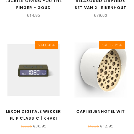
LUCKIES GIVING YOU THE
RELAXOUND ZIRPYBOX
FINGER - GOUD
SET VAN 2 | EIKENHOUT
€14,95
€79,00
SALE-8%
SALE-35%
LEXON DIGITALE WEKKER
CAPI BIJENHOTEL WIT
FLIP CLASSIC | KHAKI
€36,95
€12,95
€39,95
€19,95