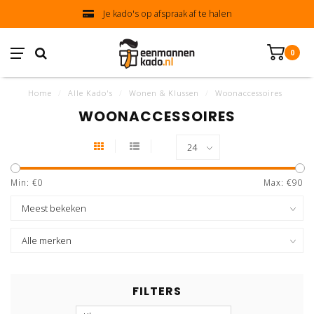
Je kado's op afspraak af te halen
0
Home
/
Alle Kado's
/
Wonen & Klussen
/
Woonaccessoires
WOONACCESSOIRES
Min: €
0
Max: €
90
FILTERS