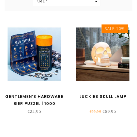
Kleur
SALE-10%
GENTLEMEN'S HARDWARE
LUCKIES SKULL LAMP
BIER PUZZEL | 1000
STUKJES
€22,95
€89,95
€99,95