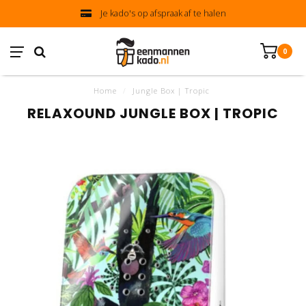
Je kado's op afspraak af te halen
0
Home
/
Jungle Box | Tropic
RELAXOUND JUNGLE BOX | TROPIC