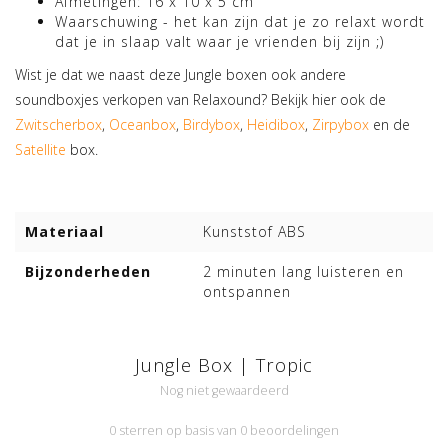
Afmetingen: 16 x 10 x 5 cm
Waarschuwing - het kan zijn dat je zo relaxt wordt
dat je in slaap valt waar je vrienden bij zijn ;)
Wist je dat we naast deze Jungle boxen ook andere
soundboxjes verkopen van Relaxound? Bekijk hier ook de
Zwitscherbox
,
Oceanbox
,
Birdybox
,
Heidibox
,
Zirpybox
en de
Satellite
box.
Materiaal
Kunststof ABS
Bijzonderheden
2 minuten lang luisteren en
ontspannen
Jungle Box | Tropic
Nog niet gewaardeerd
0 sterren op basis van 0 beoordelingen