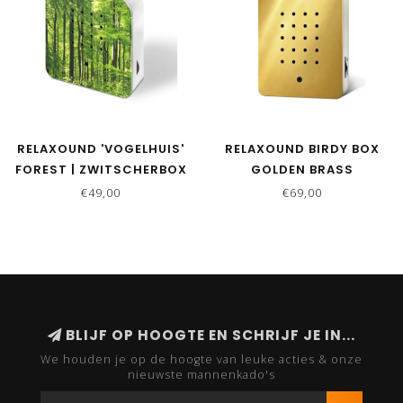
RELAXOUND 'VOGELHUIS'
RELAXOUND BIRDY BOX
FOREST | ZWITSCHERBOX
GOLDEN BRASS
€49,00
€69,00
BLIJF OP HOOGTE EN SCHRIJF JE IN...
We houden je op de hoogte van leuke acties & onze
nieuwste mannenkado's