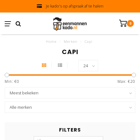
Je kado's op afspraak af te halen
0
Home
/
Merken
/
Capi
CAPI
Min: €
0
Max: €
20
FILTERS