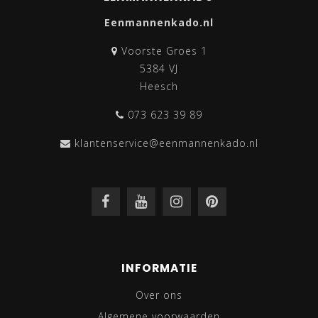
98,6% gerecyclede materialen, namelijk kurk, visnetten
en oude Capi potten.
Eenmannenkado.nl
Voorste Groes 1
5384 VJ
Heesch
073 623 39 89
klantenservice@eenmannenkado.nl
INFORMATIE
Over ons
Algemene voorwaarden