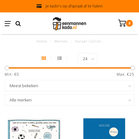
Je kado's op afspraak af te halen
0
Home
/
Merken
/
Harper Collins
Min: €
0
Max: €
25