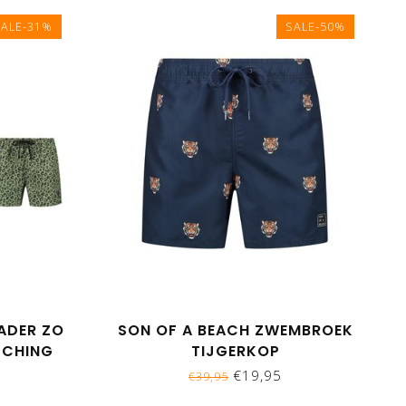
SALE-31%
SALE-50%
ADER ZO
SON OF A BEACH ZWEMBROEK
TCHING
TIJGERKOP
ERPRINT
€19,95
€39,95