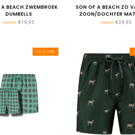
 A BEACH ZWEMBROEK
SON OF A BEACH ZO V
DUMBELLS
ZOON/DOCHTER MA
ZWEMBROEKEN - P
€19,95
€39,95
€39,95
€64,95
SALE-38%