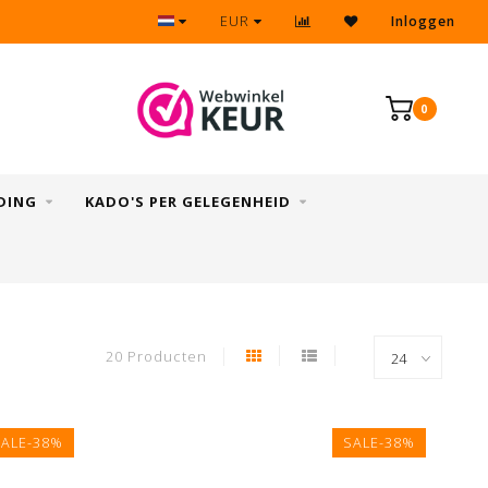
GRATIS verzending vanaf €35,-
EUR
Inloggen
0
DING
KADO'S PER GELEGENHEID
20 Producten
SALE-38%
SALE-38%