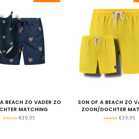
 A BEACH ZO VADER ZO
SON OF A BEACH ZO V
CHTER MATCHING
ZOON/DOCHTER MA
BROEK & BADPAK -
ZWEMBROEKEN - UNI
€39,95
€39,95
€59,95
€64,95
TIJGERKOP