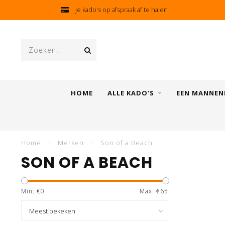
Kado's GRATIS ingepakt
HOME
ALLE KADO'S
EEN MANNEN
Home
/
Merken
/
Son of a Beach
SON OF A BEACH
Min: €
0
Max: €
65