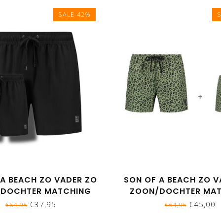
SALE-42%
 A BEACH ZO VADER ZO
SON OF A BEACH ZO V
DOCHTER MATCHING
ZOON/DOCHTER MA
BROEKEN UNI ZWART
ZWEMBROEKEN - PANT
€37,95
€45,00
€64,95
€64,95