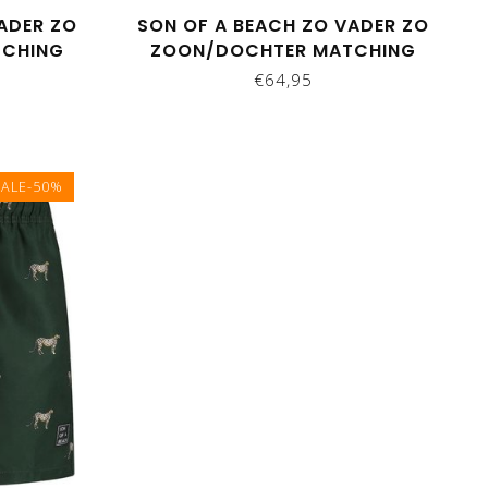
ADER ZO
SON OF A BEACH ZO VADER ZO
TCHING
ZOON/DOCHTER MATCHING
ANTER
ZWEMBROEKEN - GROENE
€64,95
FLAMINGO
SALE-50%