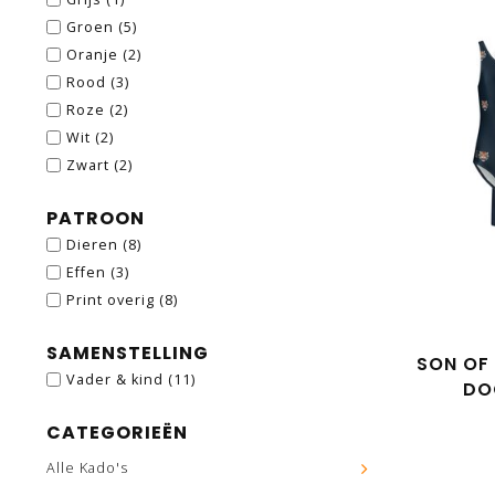
Groen
(5)
Oranje
(2)
Rood
(3)
Roze
(2)
Wit
(2)
Zwart
(2)
PATROON
Dieren
(8)
Effen
(3)
Print overig
(8)
SAMENSTELLING
SON OF
Vader & kind
(11)
DO
ZWEM
CATEGORIEËN
Alle Kado's