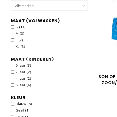
MAAT (VOLWASSEN)
S
(11)
M
(3)
L
(2)
XL
(3)
MAAT (KINDEREN)
0 jaar
(3)
2 jaar
(2)
SON OF
4 jaar
(2)
ZOON/
6 jaar
(6)
ZWEMB
KLEUR
Blauw
(8)
Geel
(1)
Grijs
(1)