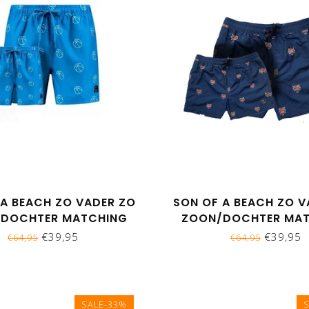
 A BEACH ZO VADER ZO
SON OF A BEACH ZO V
DOCHTER MATCHING
ZOON/DOCHTER MA
ROEKEN - BEACHBALL
ZWEMBROEKEN - TIJ
€39,95
€39,95
€64,95
€64,95
SALE-33%