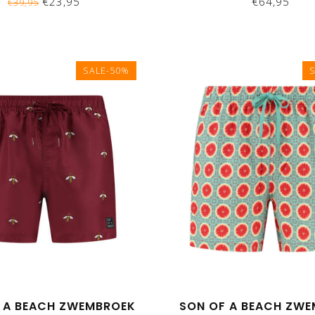
€23,95
€64,95
€39,95
SALE-50%
 A BEACH ZWEMBROEK
SON OF A BEACH ZW