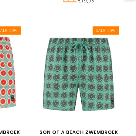
€19,95
€39,95
SALE-50%
SALE-50%
EMBROEK
SON OF A BEACH ZWEMBROEK