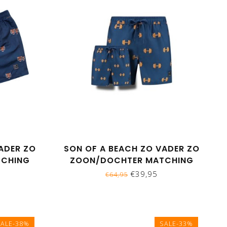
ADER ZO
SON OF A BEACH ZO VADER ZO
TCHING
ZOON/DOCHTER MATCHING
GERKOP
ZWEMBROEKEN - DUMBELLS
€39,95
€64,95
SALE-38%
SALE-33%