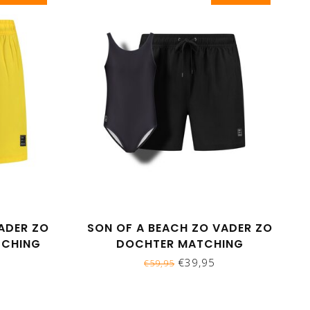
ADER ZO
SON OF A BEACH ZO VADER ZO
TCHING
DOCHTER MATCHING
 GEEL
ZWEMBROEK & BADPAK - UNI
€39,95
€59,95
ZWART