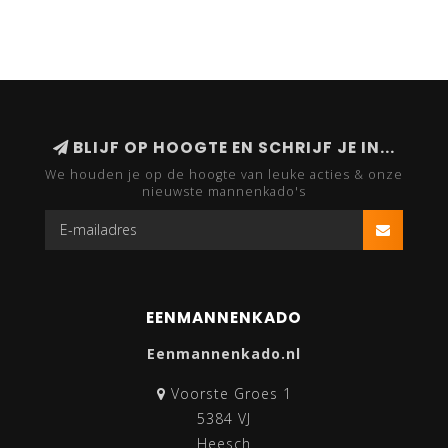
BLIJF OP HOOGTE EN SCHRIJF JE IN...
We houden je op de hoogte van leuke acties & onze
nieuwste mannenkado's
EENMANNENKADO
Eenmannenkado.nl
Voorste Groes 1
5384 VJ
Heesch