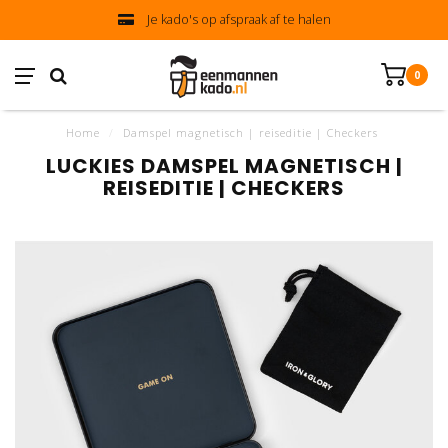
Je kado's op afspraak af te halen
0
Home
/
Damspel magnetisch | reiseditie | Checkers
LUCKIES DAMSPEL MAGNETISCH |
REISEDITIE | CHECKERS