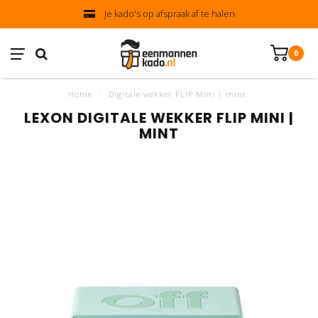
Je kado's op afspraak af te halen
0
Home
/
Digitale wekker FLIP Mini | mint
LEXON DIGITALE WEKKER FLIP MINI |
MINT