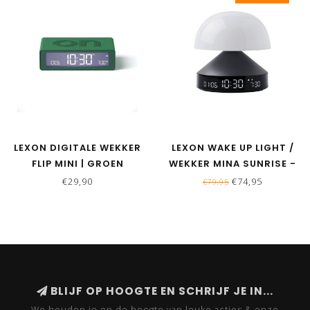
LEXON DIGITALE WEKKER
LEXON WAKE UP LIGHT /
FLIP MINI | GROEN
WEKKER MINA SUNRISE -
ANTRACIET
€29,90
€74,95
€79,95
BLIJF OP HOOGTE EN SCHRIJF JE IN...
We houden je op de hoogte van leuke acties & onze