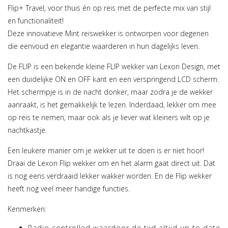
Flip+ Travel, voor thuis én op reis met de perfecte mix van stijl
en functionaliteit!
Deze innovatieve Mint reiswekker is ontworpen voor degenen
die eenvoud en elegantie waarderen in hun dagelijks leven.
De FLIP is een bekende kleine FLIP wekker van Lexon Design, met
een duidelijke ON en OFF kant en een verspringend LCD scherm.
Het schermpje is in de nacht donker, maar zodra je de wekker
aanraakt, is het gemakkelijk te lezen. Inderdaad, lekker om mee
op reis te nemen, maar ook als je liever wat kleiners wilt op je
nachtkastje.
Een leukere manier om je wekker uit te doen is er niet hoor!
Draai de Lexon Flip wekker om en het alarm gaat direct uit. Dat
is nog eens verdraaid lekker wakker worden. En de Flip wekker
heeft nog veel meer handige functies.
Kenmerken:
Radio controlled waardoor de tijd altijd up to date