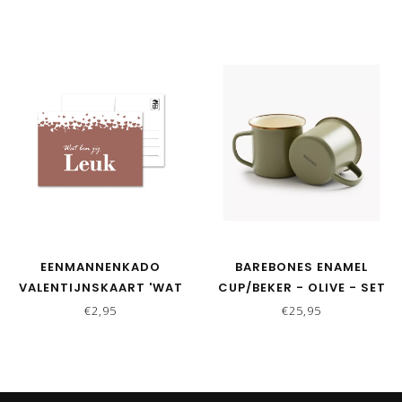
EENMANNENKADO
BAREBONES ENAMEL
VALENTIJNSKAART 'WAT
CUP/BEKER - OLIVE - SET
BEN JIJ LEUK'
VAN 2
€2,95
€25,95