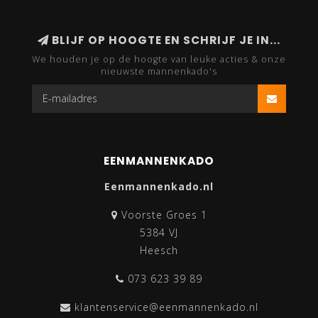
BLIJF OP HOOGTE EN SCHRIJF JE IN...
We houden je op de hoogte van leuke acties & onze
nieuwste mannenkado's
EENMANNENKADO
Eenmannenkado.nl
Voorste Groes 1
5384 VJ
Heesch
073 623 39 89
klantenservice@eenmannenkado.nl