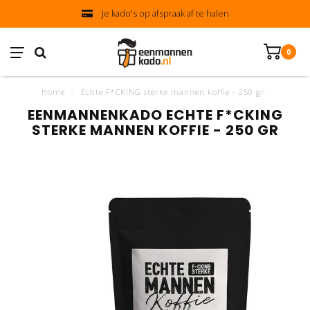
Je kado's op afspraak af te halen
0
Home
/
Echte F*CKING sterke mannen koffie - 250 gr
EENMANNENKADO ECHTE F*CKING
STERKE MANNEN KOFFIE - 250 GR