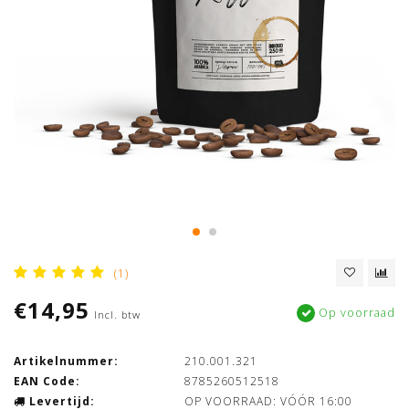
(1)
€14,95
Op voorraad
Incl. btw
Artikelnummer:
210.001.321
EAN Code:
8785260512518
Levertijd:
OP VOORRAAD: VÓÓR 16:00