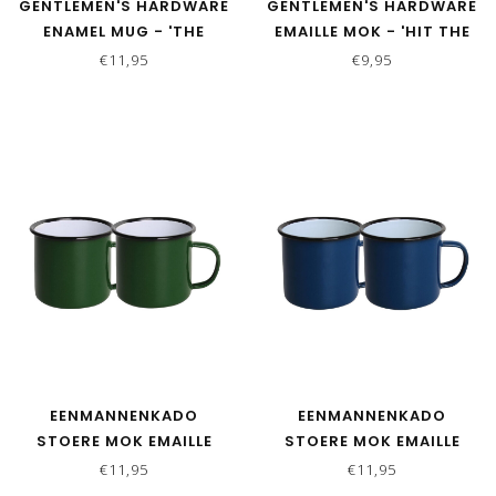
GENTLEMEN'S HARDWARE
GENTLEMEN'S HARDWARE
ENAMEL MUG - 'THE
EMAILLE MOK - 'HIT THE
ADVENTURE BEGINS'
ROAD'
€11,95
€9,95
EENMANNENKADO
EENMANNENKADO
STOERE MOK EMAILLE
STOERE MOK EMAILLE
GROEN - SET VAN 2
BLAUW - SET VAN 2
€11,95
€11,95