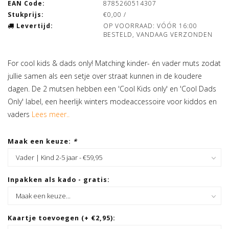
EAN Code:
8785260514307
Stukprijs:
€0,00 /
Levertijd:
OP VOORRAAD: VÓÓR 16:00
BESTELD, VANDAAG VERZONDEN
For cool kids & dads only! Matching kinder- én vader muts zodat
jullie samen als een setje over straat kunnen in de koudere
dagen. De 2 mutsen hebben een 'Cool Kids only' en 'Cool Dads
Only' label, een heerlijk winters modeaccessoire voor kiddos en
vaders
Lees meer..
Maak een keuze:
*
Inpakken als kado - gratis:
Kaartje toevoegen (+ €2,95):