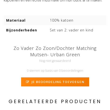
kapoenen en een echte must-have om hun outfit af te maken.
Materiaal
100% katoen
Bijzonderheden
Set van 2: vader en kind
Zo Vader Zo Zoon/Dochter Matching
Mutsen- Urban Green
Nog niet gewaardeerd
0 sterren op basis van 0 beoordelingen
JE BEOORDELING TOEVOEGEN
GERELATEERDE PRODUCTEN