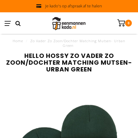
Je kado's op afspraak af te halen
0
Home
/
Zo Vader Zo Zoon/Dochter Matching Mutsen- Urban
Green
HELLO HOSSY ZO VADER ZO
ZOON/DOCHTER MATCHING MUTSEN-
URBAN GREEN