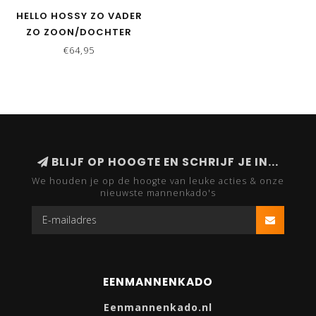
HELLO HOSSY ZO VADER
ZO ZOON/DOCHTER
MATCHING CAPS - MINI
€64,95
OLIVE
BLIJF OP HOOGTE EN SCHRIJF JE IN...
We houden je op de hoogte van leuke acties & onze
nieuwste mannenkado's
EENMANNENKADO
Eenmannenkado.nl