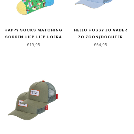
HAPPY SOCKS MATCHING
HELLO HOSSY ZO VADER
SOKKEN HIEP HIEP HOERA
ZO ZOON/DOCHTER
GROEN
MATCHING CAPS - MINI
€19,95
€64,95
FROZEN