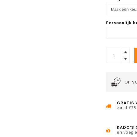
Persoonlijk b
OP V
GRATIS 
vanaf €35
KADO'S 
en voeg e