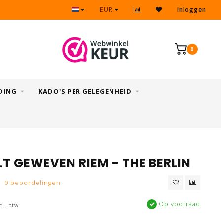
Eenvoudig & snel retourneren
EUR
Inloggen
0
DING
KADO'S PER GELEGENHEID
LT GEWEVEN RIEM - THE BERLIN
0 beoordelingen
Op voorraad
cl. btw