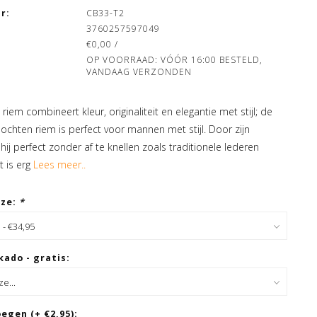
r:
CB33-T2
3760257597049
€0,00 /
OP VOORRAAD: VÓÓR 16:00 BESTELD,
VANDAAG VERZONDEN
riem combineert kleur, originaliteit en elegantie met stijl; de
lochten riem is perfect voor mannen met stijl. Door zijn
t hij perfect zonder af te knellen zoals traditionele lederen
t is erg
Lees meer..
uze:
*
kado - gratis:
egen (+ €2,95):