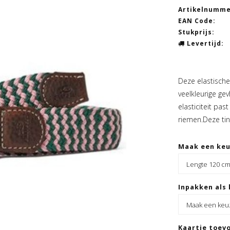
Artikelnumme
EAN Code:
Stukprijs:
Levertijd:
Deze elastische 
veelkleurige gev
elasticiteit pas
riemen.Deze tin
Maak een ke
Inpakken als 
Kaartje toevo