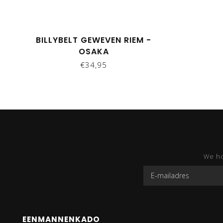
BILLYBELT GEWEVEN RIEM -
OSAKA
€34,95
We ho
EENMANNENKADO