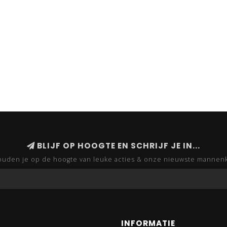
BLIJF OP HOOGTE EN SCHRIJF JE IN...
uden je op de hoogte van leuke acties & onze nieuwste mannen
INFORMATIE