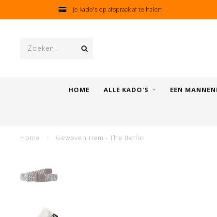
Je kado's op afspraak af te halen
HOME
ALLE KADO'S
EEN MANNEN
Home
/
Geweven riem - The Berlin