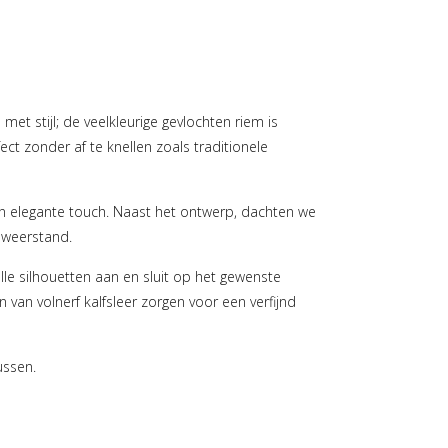
 met stijl; de veelkleurige gevlochten riem is
fect zonder af te knellen zoals traditionele
l een elegante touch. Naast het ontwerp, dachten we
 weerstand.
alle silhouetten aan en sluit op het gewenste
n van volnerf kalfsleer zorgen voor een verfijnd
ussen.