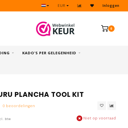
Eenvoudig & snel retourneren
EUR
Inloggen
0
DING
KADO'S PER GELEGENHEID
GURU PLANCHA TOOL KIT
0 beoordelingen
Niet op voorraad
cl. btw