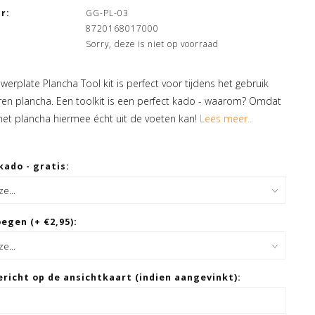
r:
GG-PL-03
8720168017000
Sorry, deze is niet op voorraad
werplate Plancha Tool kit is perfect voor tijdens het gebruik
eren plancha. Een toolkit is een perfect kado - waarom? Omdat
met plancha hiermee écht uit de voeten kan!
Lees meer..
kado - gratis:
egen (+ €2,95):
ericht op de ansichtkaart (indien aangevinkt):