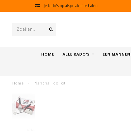
Je kado's op afspraak af te halen
HOME
ALLE KADO'S
EEN MANNEN
Home
/
Plancha Tool kit