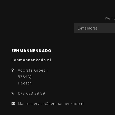
We ho
EENMANNENKADO
Eenmannenkado.nl
Voorste Groes 1
5384 VJ
Heesch
073 623 39 89
klantenservice@eenmannenkado.nl