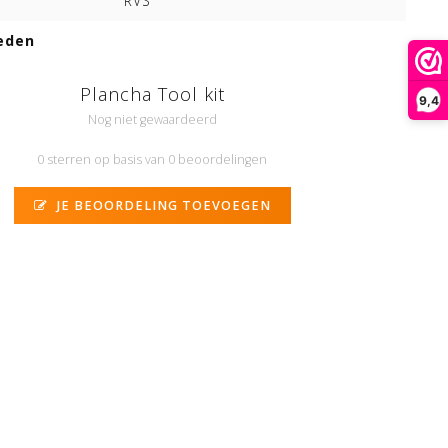
RVS
eden
Plancha Tool kit
9,4
Nog niet gewaardeerd
0 sterren op basis van 0 beoordelingen
JE BEOORDELING TOEVOEGEN
N