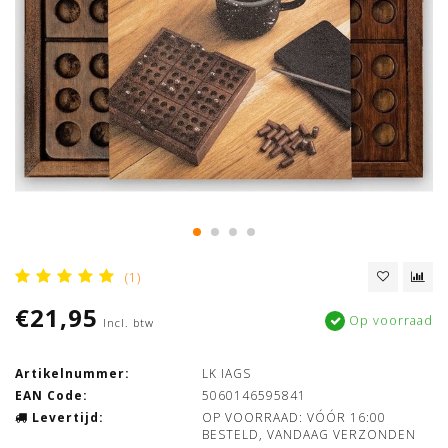
(1)
€21,95
Op voorraad
Incl. btw
Artikelnummer:
LK IAGS
EAN Code:
5060146595841
Levertijd:
OP VOORRAAD: VÓÓR 16:00
BESTELD, VANDAAG VERZONDEN