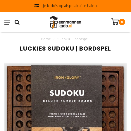
Je kado's op afspraak af te halen
0
Home
/
Sudoku | bordspel
LUCKIES SUDOKU | BORDSPEL