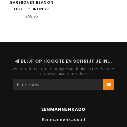
BAREBONES BEACON
LIGHT - BRONS -
OPLAADBAAR
€68,95
BLIJF OP HOOGTE EN SCHRIJF JE IN...
We houden je op de hoogte van leuke acties & onze
nieuwste mannenkado's
EENMANNENKADO
Eenmannenkado.nl