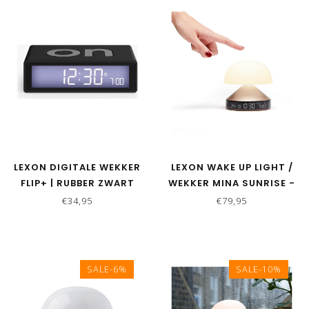
LEXON DIGITALE WEKKER
LEXON WAKE UP LIGHT /
FLIP+ | RUBBER ZWART
WEKKER MINA SUNRISE -
GOUD
€34,95
€79,95
SALE-6%
SALE-10%