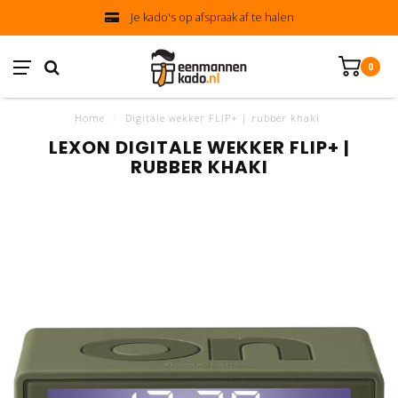
Je kado's op afspraak af te halen
0
Home
/
Digitale wekker FLIP+ | rubber khaki
LEXON DIGITALE WEKKER FLIP+ |
RUBBER KHAKI