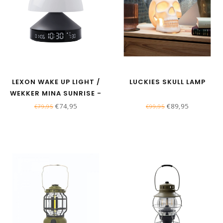
LEXON WAKE UP LIGHT /
LUCKIES SKULL LAMP
WEKKER MINA SUNRISE -
ANTRACIET
€74,95
€89,95
€79,95
€99,95