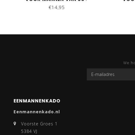
€14,95
We ho
EENMANNENKADO
Eenmannenkado.nl
Voorste Groes 1
5384 VJ