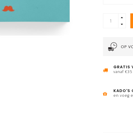
OP V
GRATIS 
vanaf €35
KADO'S 
en voeg e