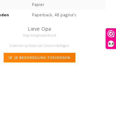
Papier
eden
Paperback, 48 pagina's
Lieve Opa
Nog niet gewaardeerd
9,4
0 sterren op basis van 0 beoordelingen
JE BEOORDELING TOEVOEGEN