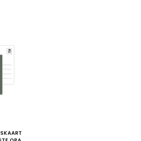
N
NSKAART
FSTE OPA