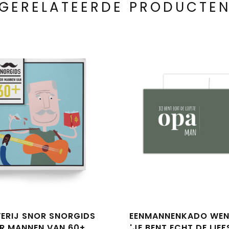
GERELATEERDE PRODUCTE
VERIJ SNOR SNORGIDS
EENMANNENKADO WE
R MANNEN VAN 60+
'JE BENT ECHT DE LIE