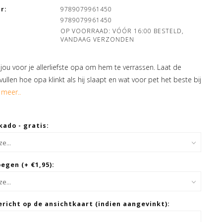
r:
9789079961450
9789079961450
OP VOORRAAD: VÓÓR 16:00 BESTELD,
VANDAAG VERZONDEN
 jou voor je allerliefste opa om hem te verrassen. Laat de
vullen hoe opa klinkt als hij slaapt en wat voor pet het beste bij
 meer..
kado - gratis:
egen (+ €1,95):
ericht op de ansichtkaart (indien aangevinkt):