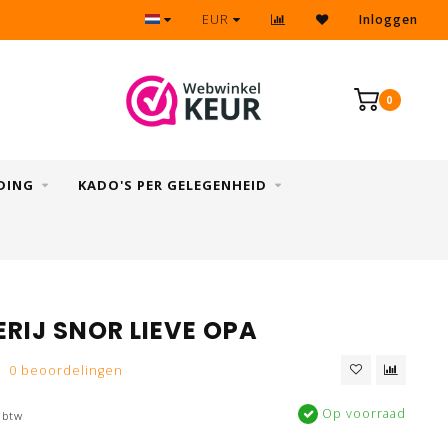
Eenvoudig & snel retourneren
EUR
Inloggen
0
DING
KADO'S PER GELEGENHEID
RIJ SNOR LIEVE OPA
0 beoordelingen
Op voorraad
 btw