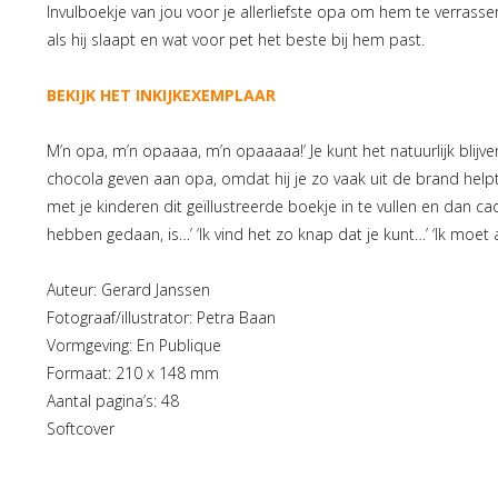
Invulboekje van jou voor je allerliefste opa om hem te verrassen
als hij slaapt en wat voor pet het beste bij hem past.
BEKIJK HET INKIJKEXEMPLAAR
M’n opa, m’n opaaaa, m’n opaaaaa!’ Je kunt het natuurlijk blijve
chocola geven aan opa, omdat hij je zo vaak uit de brand helpt
met je kinderen dit geïllustreerde boekje in te vullen en dan c
hebben gedaan, is…’ ‘Ik vind het zo knap dat je kunt…’ ‘Ik moet a
Auteur: Gerard Janssen
Fotograaf/illustrator: Petra Baan
Vormgeving: En Publique
Formaat: 210 x 148 mm
Aantal pagina’s: 48
Softcover