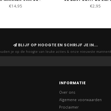
MAN' - GROEN
€14,95
€2,95
BLIJF OP HOOGTE EN SCHRIJF JE IN...
uden je op de hoogte van leuke acties & onze nieuwste mannen
INFORMATIE
Over ons
Algemene voorwaarden
Proclaimer