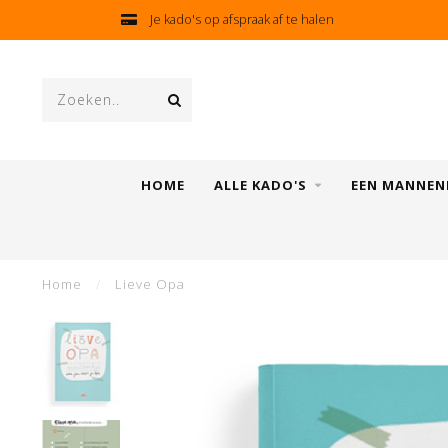
Je kado's op afspraak af te halen
HOME
ALLE KADO'S
EEN MANNEN
Home
/
Lieve Opa