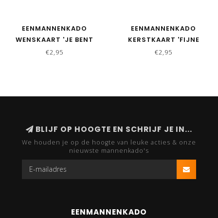
EENMANNENKADO
EENMANNENKADO
WENSKAART 'JE BENT
KERSTKAART 'FIJNE
ECHT DE LEUKSTE PAPA
KERST MAN' - ROOD
€2,95
€2,95
MAN' - GEEL
BLIJF OP HOOGTE EN SCHRIJF JE IN...
We houden je op de hoogte van leuke acties & onze
nieuwste mannenkado's
EENMANNENKADO