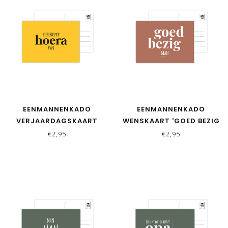
EENMANNENKADO
EENMANNENKADO
VERJAARDAGSKAART
WENSKAART 'GOED BEZIG
'HIEPERDEPIEP HOERA
MAN'
€2,95
€2,95
MAN' - GEEL