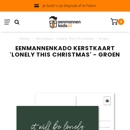
Je kado's op afspraak af te halen
0
Home
/
Kerstkaart 'Lonely This Christmas' - Groen
EENMANNENKADO KERSTKAART
'LONELY THIS CHRISTMAS' - GROEN