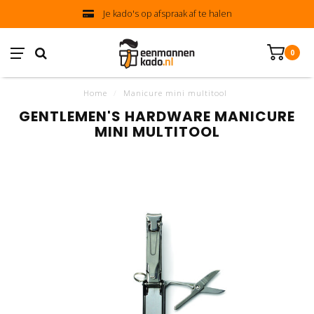
Je kado's op afspraak af te halen
0
Home
/
Manicure mini multitool
GENTLEMEN'S HARDWARE MANICURE
MINI MULTITOOL