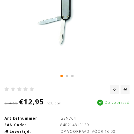
€12,95
Op voorraad
€14,95
Incl. btw
Artikelnummer:
GEN764
EAN Code:
840214813139
Levertijd:
OP VOORRAAD: VÓÓR 16:00