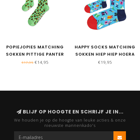
POPIEJOPIES MATCHING
HAPPY SOCKS MATCHING
SOKKEN PITTIGE PANTER
SOKKEN HIEP HIEP HOERA
| GROEN
BLAUW
€14,95
€19,95
€17,95
BLIJF OP HOOGTE EN SCHRIJF JE IN...
We houden je op de hoogte van leuke acties & onze
nieuwste mannenkado's