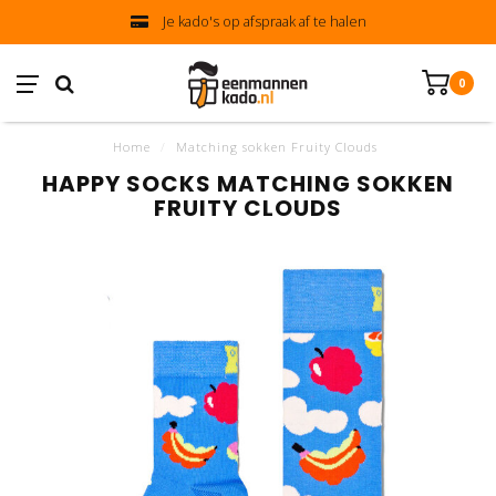
Je kado's op afspraak af te halen
0
Home
/
Matching sokken Fruity Clouds
HAPPY SOCKS MATCHING SOKKEN
FRUITY CLOUDS