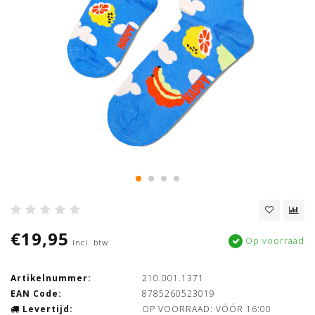
€19,95
Op voorraad
Incl. btw
Artikelnummer:
210.001.1371
EAN Code:
8785260523019
Levertijd:
OP VOORRAAD: VÓÓR 16:00