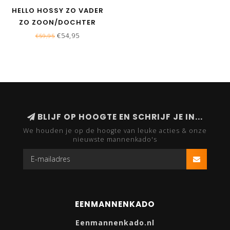
HELLO HOSSY ZO VADER
ZO ZOON/DOCHTER
MATCHING MUTSEN-
€54,95
€59,95
BLOCK DUCK
BLIJF OP HOOGTE EN SCHRIJF JE IN...
We houden je op de hoogte van leuke acties & onze
nieuwste mannenkado's
EENMANNENKADO
Eenmannenkado.nl