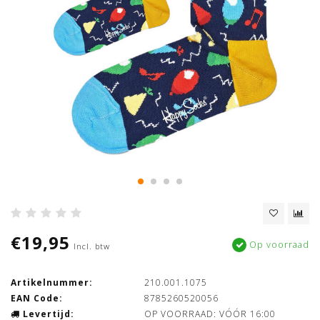
€19,95
Op voorraad
Incl. btw
Artikelnummer:
210.001.1075
EAN Code:
8785260520056
Levertijd:
OP VOORRAAD: VÓÓR 16:00