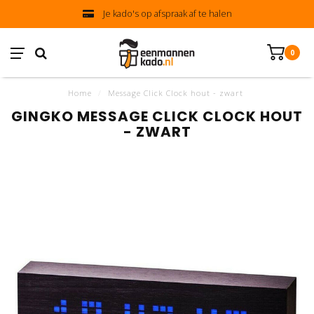
Je kado's op afspraak af te halen
0
Home
/
Message Click Clock hout - zwart
GINGKO MESSAGE CLICK CLOCK HOUT
- ZWART