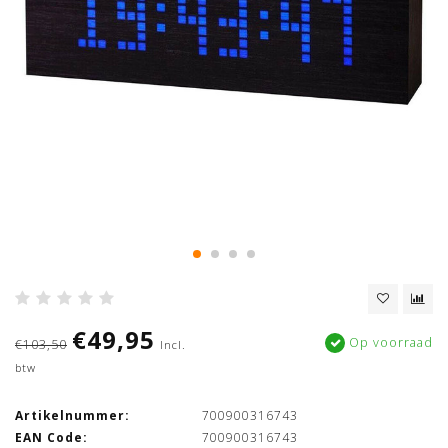
€49,95
Op voorraad
€103,50
Incl.
btw
Artikelnummer:
700900316743
EAN Code:
700900316743