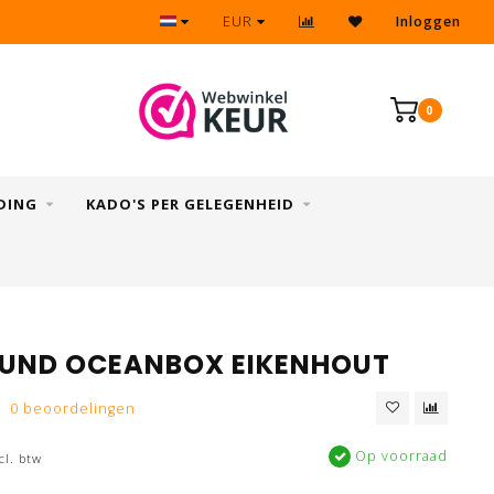
Eenvoudig & snel retourneren
EUR
Inloggen
0
DING
KADO'S PER GELEGENHEID
UND OCEANBOX EIKENHOUT
0 beoordelingen
Op voorraad
cl. btw