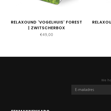
RELAXOUND 'VOGELHUIS' FOREST
RELAXOU
| ZWITSCHERBOX
€49,00
We ho