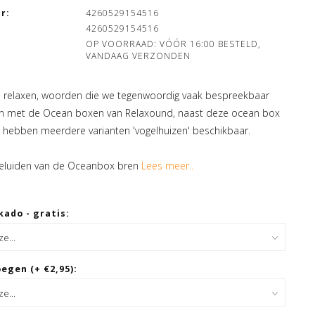
r:
4260529154516
4260529154516
OP VOORRAAD: VÓÓR 16:00 BESTELD,
VANDAAG VERZONDEN
 relaxen, woorden die we tegenwoordig vaak bespreekbaar
 met de Ocean boxen van Relaxound, naast deze ocean box
hebben meerdere varianten 'vogelhuizen' beschikbaar.
 geluiden van de Oceanbox bren
Lees meer..
kado - gratis:
egen (+ €2,95):