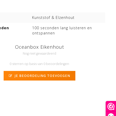
Kunststof & Elzenhout
eden
100 seconden lang luisteren en
ontspannen
Oceanbox Eikenhout
Nog niet gewaardeerd
0 sterren op basis van 0 beoordelingen
JE BEOORDELING TOEVOEGEN