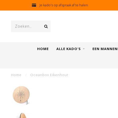
Je kado's op afspraak af te halen
HOME
ALLE KADO'S
EEN MANNEN
Home
/
Oceanbox Eikenhout