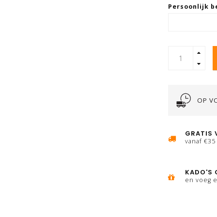
Persoonlijk b
OP V
GRATIS 
vanaf €35
KADO'S 
en voeg e