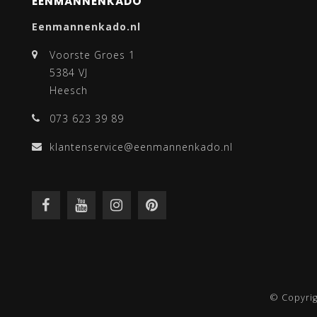
EENMANNENKADO
Eenmannenkado.nl
Voorste Groes 1
5384 VJ
Heesch
073 623 39 89
klantenservice@eenmannenkado.nl
© Copyri