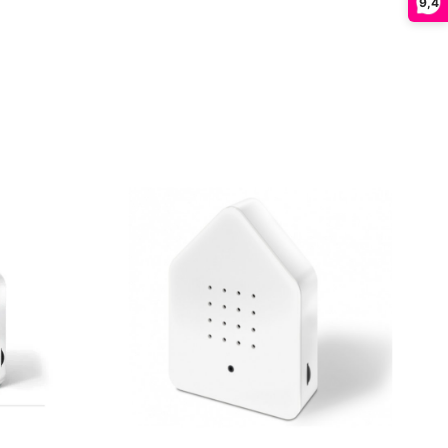
9,4
N