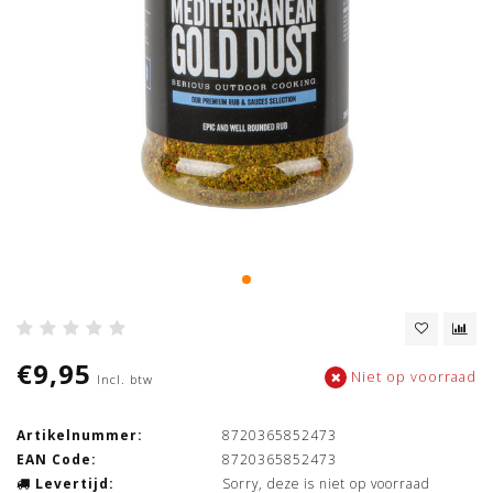
€9,95
Niet op voorraad
Incl. btw
Artikelnummer:
8720365852473
EAN Code:
8720365852473
Levertijd:
Sorry, deze is niet op voorraad