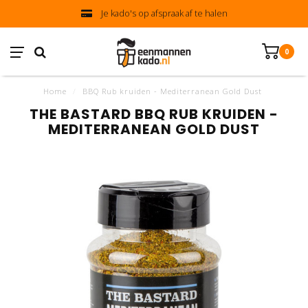
Je kado's op afspraak af te halen
0
Home
/
BBQ Rub kruiden - Mediterranean Gold Dust
THE BASTARD BBQ RUB KRUIDEN -
MEDITERRANEAN GOLD DUST