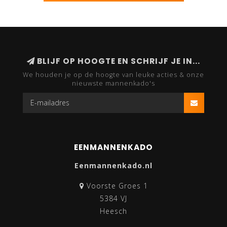
BLIJF OP HOOGTE EN SCHRIJF JE IN...
We houden je op de hoogte van leuke acties & onze
nieuwste mannenkado's
EENMANNENKADO
Eenmannenkado.nl
Voorste Groes 1
5384 VJ
Heesch