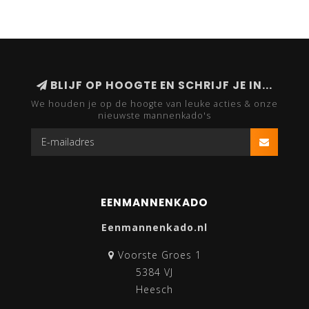
BLIJF OP HOOGTE EN SCHRIJF JE IN...
We houden je op de hoogte van leuke acties & onze
nieuwste mannenkado's
EENMANNENKADO
Eenmannenkado.nl
Voorste Groes 1
5384 VJ
Heesch