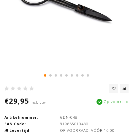
€29,95
Op voorraad
Incl. btw
Artikelnummer:
GDN-048
EAN Code:
819665010480
Levertijd:
OP VOORRAAD: VÓÓR 16:00