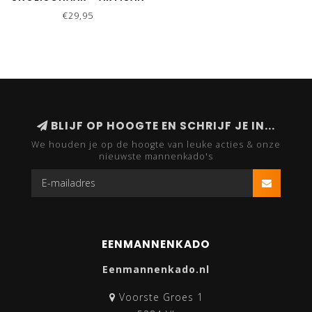
PRUNING SHEARS
€29,95
BLIJF OP HOOGTE EN SCHRIJF JE IN...
We houden je op de hoogte van leuke acties & onze
nieuwste mannenkado's
EENMANNENKADO
Eenmannenkado.nl
Voorste Groes 1