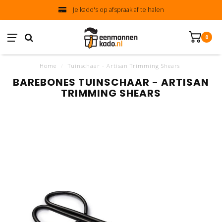
Je kado's op afspraak af te halen
0
Home
/
Tuinschaar - Artisan Trimming Shears
BAREBONES TUINSCHAAR - ARTISAN
TRIMMING SHEARS