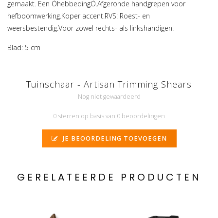
gemaakt. Een ÒhebbedingÓ.Afgeronde handgrepen voor
hefboomwerking.Koper accent.RVS: Roest- en
weersbestendig.Voor zowel rechts- als linkshandigen.
Blad: 5 cm
Tuinschaar - Artisan Trimming Shears
Nog niet gewaardeerd
0 sterren op basis van 0 beoordelingen
JE BEOORDELING TOEVOEGEN
GERELATEERDE PRODUCTEN