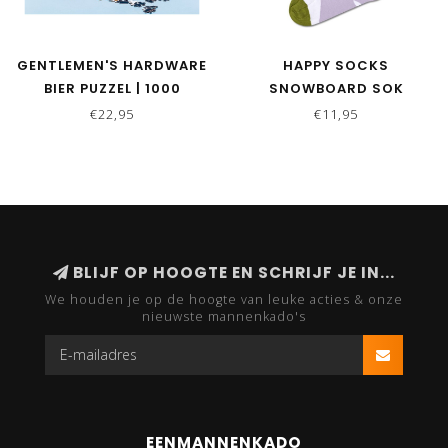
GENTLEMEN'S HARDWARE
HAPPY SOCKS
BIER PUZZEL | 1000
SNOWBOARD SOK
STUKJES
€22,95
€11,95
BLIJF OP HOOGTE EN SCHRIJF JE IN...
We houden je op de hoogte van leuke acties & onze
nieuwste mannenkado's
EENMANNENKADO