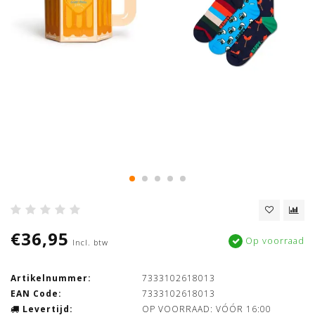
€36,95
Op voorraad
Incl. btw
Artikelnummer:
7333102618013
EAN Code:
7333102618013
Levertijd:
OP VOORRAAD: VÓÓR 16:00