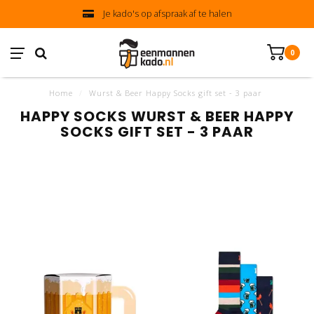
Je kado's op afspraak af te halen
0
Home
/
Wurst & Beer Happy Socks gift set - 3 paar
HAPPY SOCKS WURST & BEER HAPPY
SOCKS GIFT SET - 3 PAAR