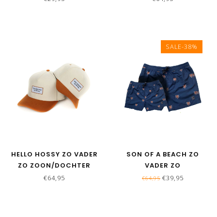
BLUE
SALE-38%
HELLO HOSSY ZO VADER
SON OF A BEACH ZO
ZO ZOON/DOCHTER
VADER ZO
MATCHING CAPS - MINI
ZOON/DOCHTER
€64,95
€39,95
€64,95
BEIGE
MATCHING
ZWEMBROEKEN -
TIJGERKOP