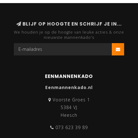
BLIJF OP HOOGTE EN SCHRIJF JE IN...
We houden je op de hoogte van leuke acties & onze
nieuwste mannenkado's
EENMANNENKADO
Eenmannenkado.nl
Voorste Groes 1
5384 VJ
Heesch
073 623 39 89