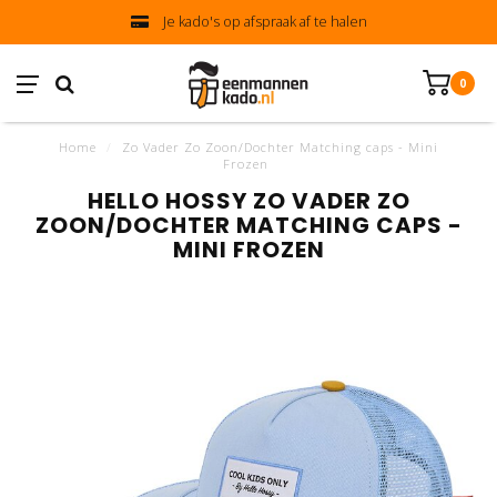
Je kado's op afspraak af te halen
0
Home
/
Zo Vader Zo Zoon/Dochter Matching caps - Mini
Frozen
HELLO HOSSY ZO VADER ZO
ZOON/DOCHTER MATCHING CAPS -
MINI FROZEN