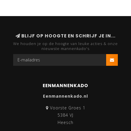
BLIJF OP HOOGTE EN SCHRIJF JE IN...
We houden je op de hoogte van leuke acties & onze
nieuwste mannenkado's
EENMANNENKADO
Eenmannenkado.nl
Voorste Groes 1
5384 VJ
Heesch