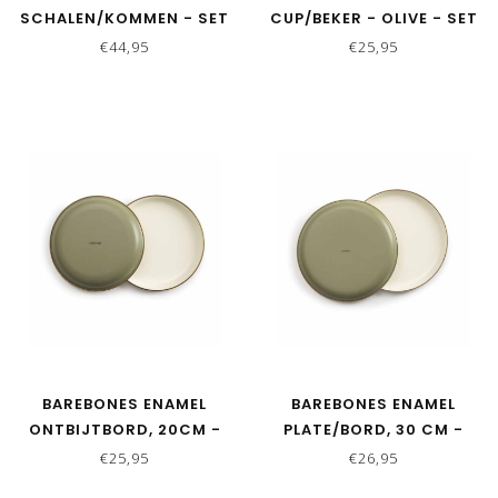
SCHALEN/KOMMEN - SET
CUP/BEKER - OLIVE - SET
VAN 2
VAN 2
€44,95
€25,95
BAREBONES ENAMEL
BAREBONES ENAMEL
ONTBIJTBORD, 20CM -
PLATE/BORD, 30 CM -
OLIVE - SET VAN 2
OLIVE - SET VAN 2
€25,95
€26,95