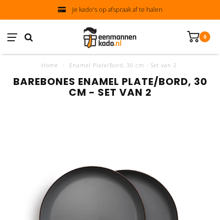
Je kado's op afspraak af te halen
0
Home
/
Enamel Plate/Bord, 30 cm - Set van 2
BAREBONES ENAMEL PLATE/BORD, 30
CM - SET VAN 2