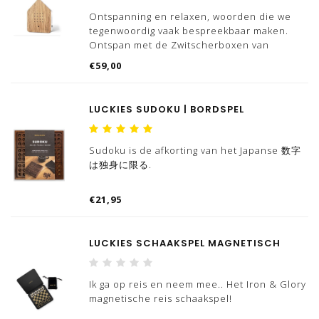
Ontspanning en relaxen, woorden die we
tegenwoordig vaak bespreekbaar maken.
Ontspan met de Zwitscherboxen van
Relaxound, we hebben meerdere varianten
€59,00
'vogelhuizen' beschikbaar.
Wist jij dat 'Zwitscher' Duits is voor getjilp?
LUCKIES SUDOKU | BORDSPEL
Dat is nou exact wat dit
Sudoku is de afkorting van het Japanse 数字
は独身に限る.
Het is een puzzel bestaande uit 9 x 9 vakjes
€21,95
die gegroepeerd zijn als negen blokken van
3 x 3 vakjes. In de vakjes moeten de cijfers 1
tot en met 9 ingevuld worden op zo'n
LUCKIES SCHAAKSPEL MAGNETISCH
manier dat in elke horizontale
Ik ga op reis en neem mee.. Het Iron & Glory
magnetische reis schaakspel!