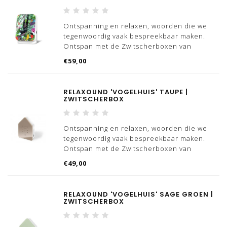
op iedere plek een succes, of het nou op
kantoor
Ontspanning en relaxen, woorden die we
tegenwoordig vaak bespreekbaar maken.
Ontspan met de Zwitscherboxen van
Relaxound, we hebben meerdere varianten
€59,00
'vogelhuizen' beschikbaar.
Wist jij dat 'Zwitscher' Duits is voor getjilp?
RELAXOUND 'VOGELHUIS' TAUPE |
Dat is nou exact wat dit
ZWITSCHERBOX
Ontspanning en relaxen, woorden die we
tegenwoordig vaak bespreekbaar maken.
Ontspan met de Zwitscherboxen van
Relaxound, we hebben meerdere varianten
€49,00
'vogelhuizen' beschikbaar.
Wist jij dat 'Zwitscher' Duits is voor getjilp?
RELAXOUND 'VOGELHUIS' SAGE GROEN |
Dat is nou exact wat dit
ZWITSCHERBOX