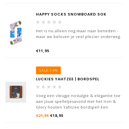
vijf nieuwe vogelontwerpen die op zoek
HAPPY SOCKS SNOWBOARD SOK
Het is nu alleen nog maar naar beneden -
maar we beloven je veel plezier onderweg.
Deze Apres ski sokken van Happy Socks laat
€11,95
zijn passie voor skiën (en Après) zien. In een
mum van tijd ben je aan de onderkant van
deze enorme berg. Voor iedere wintersp
SALE-14%
LUCKIES YAHTZEE | BORDSPEL
Voeg een vleugje nostalgie & elegantie toe
aan jouw spelletjesavond met het Iron &
Glory houten Yahtzee bordspel! Een
prachtig vormgegeven versie van de geliefde
€18,95
€21,95
familieklassieker. Ook ideaal om mee te
nemen op reis.