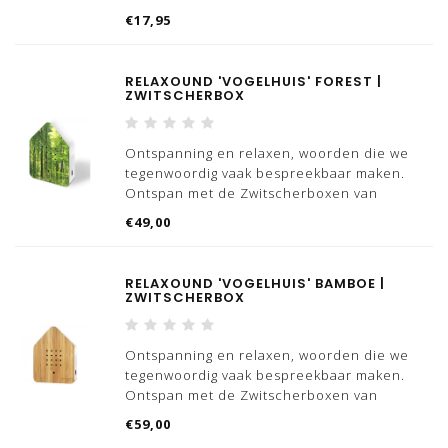
Het is waar dat schaken traditioneel wordt
€17,95
geassocieerd met nerdy coltruitypes ;) Maar,
schaken is hip! Het is een goede training
voor je hersenen, een leuk tijdverdrijf én
RELAXOUND 'VOGELHUIS' FOREST |
een c
ZWITSCHERBOX
Ontspanning en relaxen, woorden die we
tegenwoordig vaak bespreekbaar maken.
Ontspan met de Zwitscherboxen van
Relaxound, we hebben meerdere varianten
€49,00
'vogelhuizen' beschikbaar.
Wist jij dat 'Zwitscher' Duits is voor getjilp?
RELAXOUND 'VOGELHUIS' BAMBOE |
Dat is nou exact wat dit
ZWITSCHERBOX
Ontspanning en relaxen, woorden die we
tegenwoordig vaak bespreekbaar maken.
Ontspan met de Zwitscherboxen van
Relaxound, we hebben meerdere varianten
€59,00
'vogelhuizen' beschikbaar.