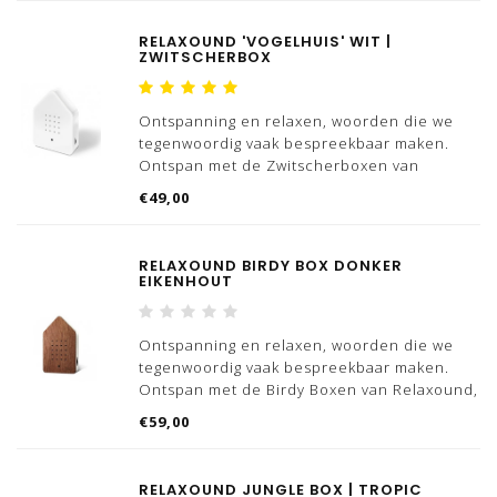
Wist jij dat 'Zwitscher' Duits is voor getjilp?
RELAXOUND 'VOGELHUIS' WIT |
Dat is nou exact wat dit
ZWITSCHERBOX
Ontspanning en relaxen, woorden die we
tegenwoordig vaak bespreekbaar maken.
Ontspan met de Zwitscherboxen van
Relaxound, we hebben meerdere varianten
€49,00
'vogelhuizen' beschikbaar.
Wist jij dat 'Zwitscher' Duits is voor getjilp?
RELAXOUND BIRDY BOX DONKER
Dat is nou exact wat dit
EIKENHOUT
Ontspanning en relaxen, woorden die we
tegenwoordig vaak bespreekbaar maken.
Ontspan met de Birdy Boxen van Relaxound,
we hebben meerdere varianten
€59,00
beschikbaar.
Deze Pure Copper oplaadbare birdy box is
RELAXOUND JUNGLE BOX | TROPIC