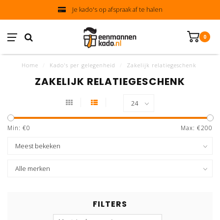
Je kado's op afspraak af te halen
0
Home
/
Kado's per gelegenheid
/
Zakelijk relatiegeschenk
ZAKELIJK RELATIEGESCHENK
Min: €
0
Max: €
200
FILTERS