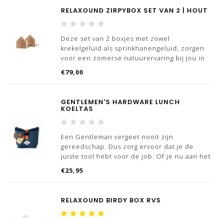
RELAXOUND ZIRPYBOX SET VAN 2 | HOUT
De natuurlijke geluiden van de Oceanbox
bren
Deze set van 2 boxjes met zowel
krekelgeluid als sprinkhanengeluid, zorgen
voor een zomerse natuurervaring bij jou in
huis. Met de Zirpybox, bestaande uit 2
€79,00
boxjes, ervaar je het gevoel alsof je je op
een zonnige zomerdag midden in de natuur
bevindt. Ogen
GENTLEMEN'S HARDWARE LUNCH
KOELTAS
Een Gentleman vergeet nooit zijn
gereedschap. Dus zorg ervoor dat je de
juiste tool hebt voor de job. Of je nu aan het
bergbeklimmen bent of een zware
€25,95
schooldag hebt, iedere vent heeft behoefte
aan een goede lunch.
RELAXOUND BIRDY BOX RVS
Bewaar je 'manwiches' of ander lekker