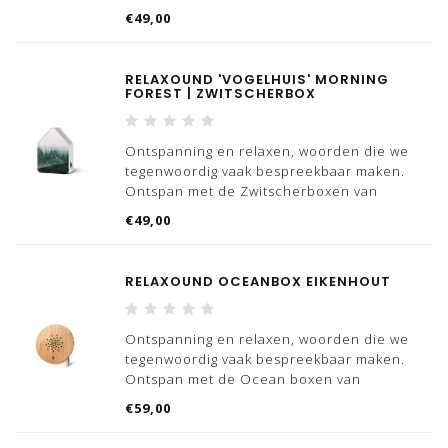
Relaxound, we hebben meerdere varianten
€49,00
'vogelhuizen' beschikbaar.
Wist jij dat 'Zwitscher' Duits is voor getjilp?
RELAXOUND 'VOGELHUIS' MORNING
Dat is nou exact wat dit
FOREST | ZWITSCHERBOX
Ontspanning en relaxen, woorden die we
tegenwoordig vaak bespreekbaar maken.
Ontspan met de Zwitscherboxen van
Relaxound, we hebben meerdere varianten
€49,00
'vogelhuizen' beschikbaar.
Wist jij dat 'Zwitscher' Duits is voor getjilp?
RELAXOUND OCEANBOX EIKENHOUT
Dat is nou exact wat dit
Ontspanning en relaxen, woorden die we
tegenwoordig vaak bespreekbaar maken.
Ontspan met de Ocean boxen van
Relaxound, naast deze ocean box hebben
€59,00
we ook hebben meerdere varianten
'vogelhuizen' beschikbaar.