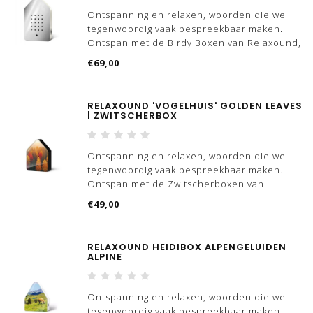
Ontspanning en relaxen, woorden die we
tegenwoordig vaak bespreekbaar maken.
Ontspan met de Birdy Boxen van Relaxound,
we hebben meerdere varianten
€69,00
beschikbaar.
Deze RVS oplaadbare birdy box is op iedere
RELAXOUND 'VOGELHUIS' GOLDEN LEAVES
plek een succes, of het nou op kantoor is,
| ZWITSCHERBOX
bij
Ontspanning en relaxen, woorden die we
tegenwoordig vaak bespreekbaar maken.
Ontspan met de Zwitscherboxen van
Relaxound, we hebben meerdere varianten
€49,00
'vogelhuizen' beschikbaar.
Wist jij dat 'Zwitscher' Duits is voor getjilp?
RELAXOUND HEIDIBOX ALPENGELUIDEN
Dat is nou exact wat dit
ALPINE
Ontspanning en relaxen, woorden die we
tegenwoordig vaak bespreekbaar maken.