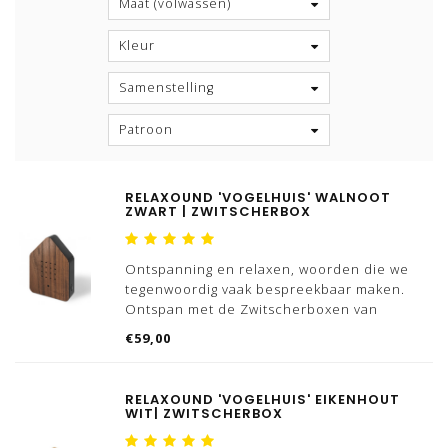
Maat (volwassen)
Kleur
Samenstelling
Patroon
RELAXOUND 'VOGELHUIS' WALNOOT
ZWART | ZWITSCHERBOX
Ontspanning en relaxen, woorden die we
tegenwoordig vaak bespreekbaar maken.
Ontspan met de Zwitscherboxen van
Relaxound, we hebben meerdere varianten
€59,00
'vogelhuizen' beschikbaar.
Wist jij dat 'Zwitscher' Duits is voor getjilp?
RELAXOUND 'VOGELHUIS' EIKENHOUT
Dat is nou exact wat dit
WIT| ZWITSCHERBOX