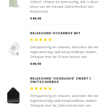
Stijlvol, chique en eenvoudig, dat is deze
kleur van de nieuwe Zwitscherbox van
Relaxound.
€49,00
Ontspanning en relaxen, woorden die we
tegenwoordig vaak bespreekbaar maken.
Ontspan met de Zwitscherboxen van
RELAXOUND OCEANBOX WIT
Relaxound, we hebben meerdere varianten
'vogelhuiz
Ontspanning en relaxen, woorden die we
tegenwoordig vaak bespreekbaar maken.
Ontspan met de Ocean boxen van
Relaxound, naast deze ocean box hebben
€49,00
we ook hebben meerdere varianten
'vogelhuizen' beschikbaar.
RELAXOUND 'VOGELHUIS' ZWART |
De natuurlijke geluiden van de Oceanbox
ZWITSCHERBOX
bren
Ontspanning en relaxen, woorden die we
tegenwoordig vaak bespreekbaar maken.
Ontspan met de Zwitscherboxen van