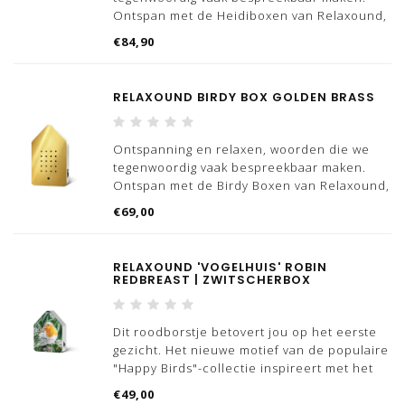
Ontspan met de Heidiboxen van Relaxound,
naast deze Heidibox hebben we ook
€84,90
hebben meerdere varianten Oceanboxen,
Jungleboxen, Birdyboxen en 'vogelhuizen'
beschikbaar.
RELAXOUND BIRDY BOX GOLDEN BRASS
De Heid
Ontspanning en relaxen, woorden die we
tegenwoordig vaak bespreekbaar maken.
Ontspan met de Birdy Boxen van Relaxound,
we hebben meerdere varianten
€69,00
beschikbaar.
Deze Golden Brass oplaadbare birdy box is
RELAXOUND 'VOGELHUIS' ROBIN
op iedere plek een succes, of het nou op
REDBREAST | ZWITSCHERBOX
kantoor
Dit roodborstje betovert jou op het eerste
gezicht. Het nieuwe motief van de populaire
"Happy Birds"-collectie inspireert met het
vrolijke oranje van het verenkleed en het
€49,00
rijke groen van de natuur. Het is een van de