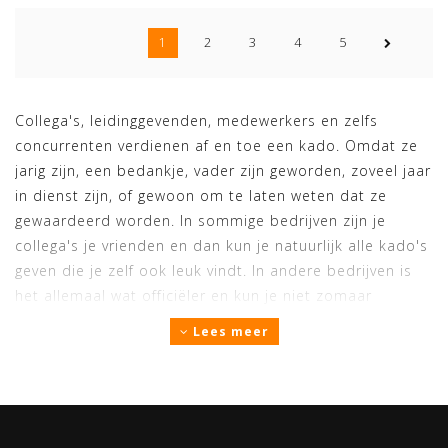
Dit eersteklas houten bord heeft ee
1
2
3
4
5
Collega's, leidinggevenden, medewerkers en zelfs
concurrenten verdienen af en toe een kado. Omdat ze
jarig zijn, een bedankje, vader zijn geworden, zoveel jaar
in dienst zijn, of gewoon om te laten weten dat ze
gewaardeerd worden. In sommige bedrijven zijn je
collega's je vrienden en dan kun je natuurlijk alle kado's
geven die je zelf ook leuk vindt. In andere bedrijven is
het allemaal wat officiëler en kun je niet zomaar
aankomen met een grappige 'Grow a dick' bijvoorbeeld.
Lees meer
Wij hebben de zakelijke kado's en relatiegeschenken
voor je op een rijtje gezet. Denk hierbij aan de mooie
Zwitscherbox / Birdybox / Oceanboxen van Relaxound,
vogelhuizen voor in de tuin, bijen- en vlinderhotels, een